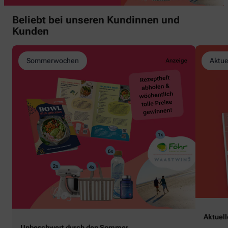
Beliebt bei unseren Kundinnen und
Kunden
Sommerwochen
Aktue
Aktuel
Unbeschwert durch den Sommer