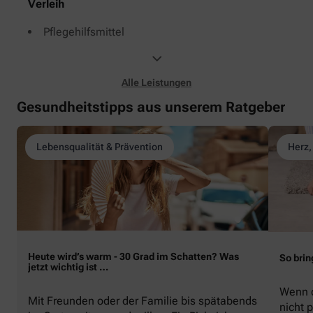
Verleih
Pflegehilfsmittel
Alle Leistungen
Gesundheitstipps aus unserem Ratgeber
Lebensqualität & Prävention
Herz,
Heute wird’s warm - 30 Grad im Schatten? Was
So brin
jetzt wichtig ist …
Wenn d
Mit Freunden oder der Familie bis spätabends
nicht p