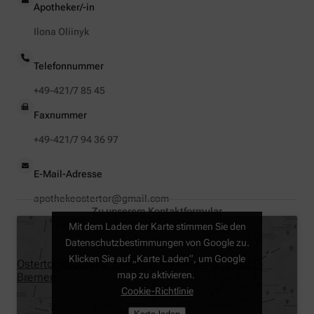
Apotheker/-in
Ilona Oliinyk
Telefonnummer
+49-421/7 85 45
Faxnummer
+49-421/7 94 36 97
E-Mail-Adresse
apothekeostertor@gmail.com
Zu unserem Kontaktformular
Mit dem Laden der Karte stimmen Sie den
Datenschutzbestimmungen von Google zu.
Klicken Sie auf „Karte Laden“, um Google
Ostertor Apotheke, Ostertorsteinweg 4-5, 28203
map zu aktivieren.
Bremen
Cookie-Richtlinie